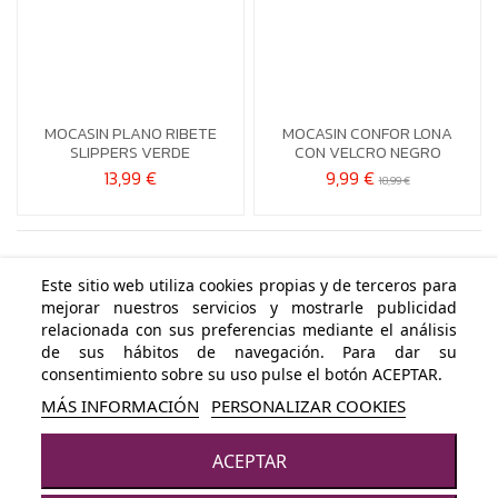
36
36
MOCASIN PLANO RIBETE
MOCASIN CONFOR LONA


Añadir al carrito
Añadir al carrito
SLIPPERS VERDE
CON VELCR0 NEGRO
13,99 €
9,99 €
18,99 €
Este sitio web utiliza cookies propias y de terceros para
mejorar nuestros servicios y mostrarle publicidad
ÁREA PERSONAL
relacionada con sus preferencias mediante el análisis
de sus hábitos de navegación. Para dar su
NUESTRAS POLÍTICAS
consentimiento sobre su uso pulse el botón ACEPTAR.
MÁS INFORMACIÓN
PERSONALIZAR COOKIES
CONTACTA CON NOSOTROS
ACEPTAR
© LOLYTA COKET - Todos los derechos reservados · Powered by
Byte