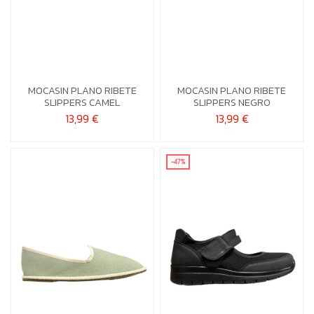
36
36
MOCASIN PLANO RIBETE
MOCASIN PLANO RIBETE


Añadir al carrito
Añadir al carrito
SLIPPERS CAMEL
SLIPPERS NEGRO
13,99 €
13,99 €
-47%