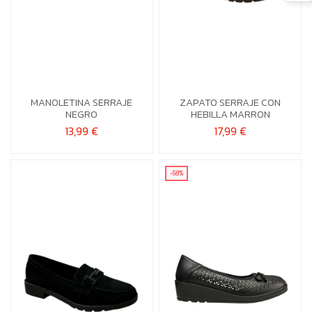
36
37
38
39
36
38
40
40
41
MANOLETINA SERRAJE
ZAPATO SERRAJE CON

Añadir al carrito
NEGRO
HEBILLA MARRON

Añadir al carrito
13,99 €
17,99 €
-58%