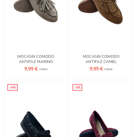
37
37
39
MOCASIN COMODO
MOCASIN COMODO


Añadir al carrito
Añadir al carrito
ANTIFAZ MARINO
ANTIFAZ CAMEL
9,99 €
9,99 €
17,99 €
17,99 €
-44%
-23%