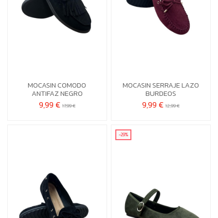
36
37
39
40
38
40
MOCASIN COMODO
MOCASIN SERRAJE LAZO


Añadir al carrito
Añadir al carrito
ANTIFAZ NEGRO
BURDEOS
9,99 €
9,99 €
17,99 €
12,99 €
-29%