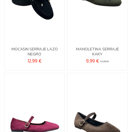
36
37
38
39
36
38
39
40
40
MOCASIN SERRAJE LAZO
MANOLETINA SERRAJE

Añadir al carrito
NEGRO
KAKY

Añadir al carrito
12,99 €
9,99 €
13,99 €