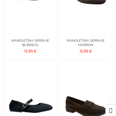
37
40
40
41
MANOLETINA SERRAJE
MANOLETINA SERRAJE


Añadir al carrito
Añadir al carrito
BURDEOS
MARRON
13,99 €
13,99 €