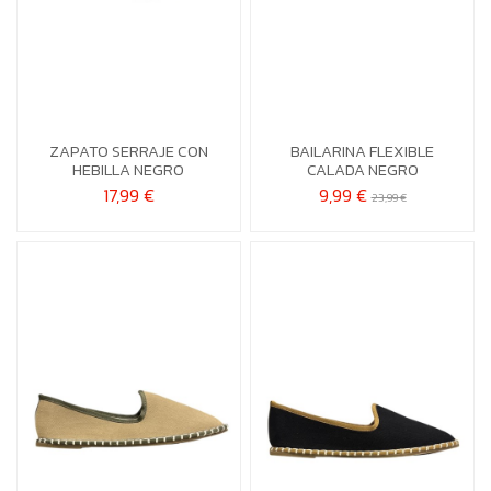
37
40
39
40
41
ZAPATO SERRAJE CON
BAILARINA FLEXIBLE


Añadir al carrito
Añadir al carrito
HEBILLA NEGRO
CALADA NEGRO
17,99 €
9,99 €
23,99 €