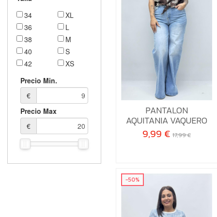
34
XL
36
L
38
M
40
S
42
XS
44
XXL
Precio Min.
€
34
PANTALON
Precio Max
AQUITANIA VAQUERO

Añadir al carrito
€
9,99 €
17,99 €
-50%