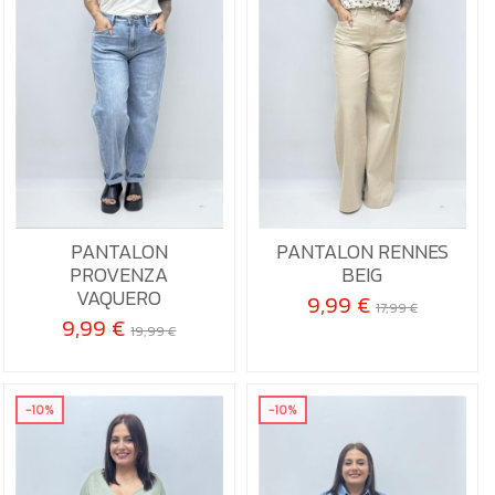
34
36
44
PANTALON
PANTALON RENNES
PROVENZA
BEIG

Añadir al carrito

Añadir al carrito
VAQUERO
9,99 €
17,99 €
9,99 €
19,99 €
-10%
-10%