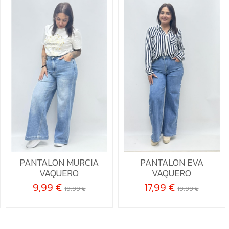
42
36
38
40
42
PANTALON MURCIA
PANTALON EVA

Añadir al carrito

Añadir al carrito
VAQUERO
VAQUERO
9,99 €
17,99 €
19,99 €
19,99 €