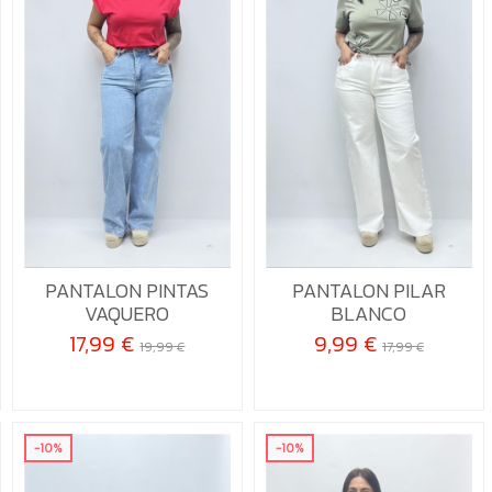
36
40
42
44
40
PANTALON PINTAS
PANTALON PILAR
VAQUERO
BLANCO

Añadir al carrito

Añadir al carrito
17,99 €
9,99 €
19,99 €
17,99 €
-10%
-10%