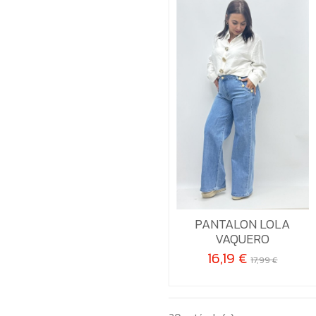
36
38
40
42
PANTALON LOLA

Añadir al carrito
VAQUERO
16,19 €
17,99 €