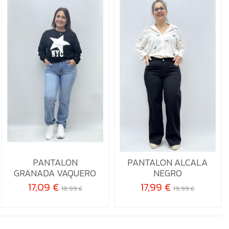
36
38
40
42
XS
S
M
XL
44
PANTALON
PANTALON ALCALA

Añadir al carrito
GRANADA VAQUERO
NEGRO

Añadir al carrito
17,09 €
17,99 €
18,99 €
19,99 €