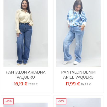
36
38
40
36
38
42
PANTALON ARIADNA
PANTALON DENIM

Añadir al carrito

Añadir al carrito
VAQUERO
ARIEL VAQUERO
16,19 €
17,99 €
17,99 €
19,99 €
-10%
-10%