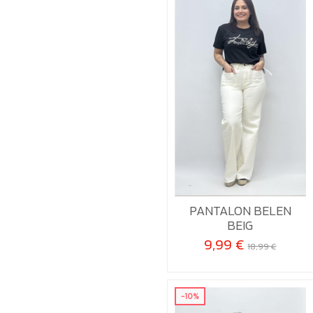
42
PANTALON BELEN

Añadir al carrito
BEIG
9,99 €
18,99 €
-10%