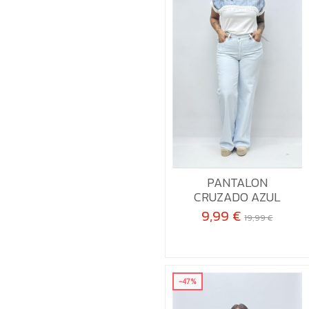
42
PANTALON
CRUZADO AZUL

Añadir al carrito
9,99 €
19,99 €
-47%