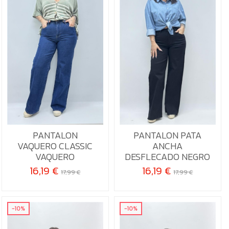
S
M
L
XL
36
38
XXL
PANTALON
PANTALON PATA
VAQUERO CLASSIC
ANCHA

Añadir al carrito
VAQUERO
DESFLECADO NEGRO

Añadir al carrito
16,19 €
16,19 €
17,99 €
17,99 €
-10%
-10%