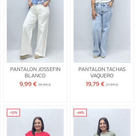
36
40
36
38
40
42
PANTALON JOSSEFIN
PANTALON TACHAS
BLANCO
VAQUERO

Añadir al carrito

Añadir al carrito
9,99 €
19,79 €
18,99 €
21,99 €
-10%
-44%