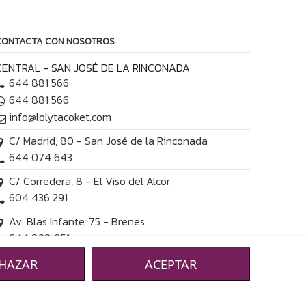
CONTACTA CON NOSOTROS
CENTRAL - SAN JOSÉ DE LA RINCONADA
644 881 566
644 881 566
info@lolytacoket.com
C/ Madrid, 80 - San José de la Rinconada
644 074 643
C/ Corredera, 8 - El Viso del Alcor
604 436 291
Av. Blas Infante, 75 - Brenes
644 898 051
HAZAR
ACEPTAR
Factory