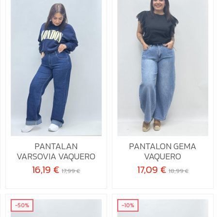
40
42
38
40
PANTALAN
PANTALON GEMA

Añadir al carrito

Añadir al carrito
VARSOVIA VAQUERO
VAQUERO
16,19 €
17,09 €
17,99 €
18,99 €
-50%
-10%