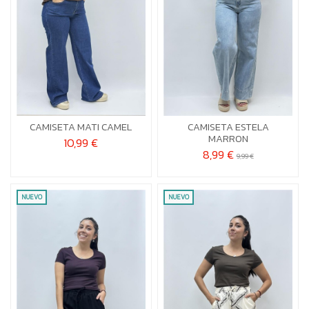
U
U
CAMISETA MATI CAMEL
CAMISETA ESTELA


Añadir al carrito
Añadir al carrito
MARRON
10,99 €
8,99 €
9,99 €
NUEVO
NUEVO