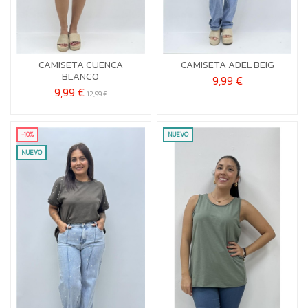
U
U
CAMISETA CUENCA
CAMISETA ADEL BEIG


Añadir al carrito
Añadir al carrito
BLANCO
9,99 €
9,99 €
12,99 €
-10%
NUEVO
NUEVO