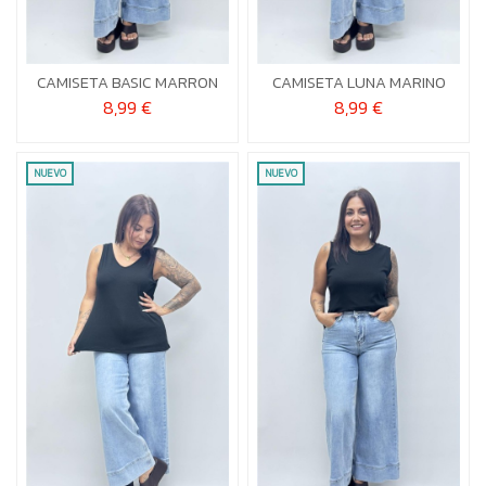
U
U


Añadir al carrito
Añadir al carrito
CAMISETA BASIC MARRON
CAMISETA LUNA MARINO
8,99 €
8,99 €
NUEVO
NUEVO
U
U