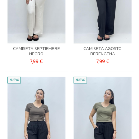
S-M
L-XL
S-M
L-XL
CAMISETA SEPTIEMBRE
CAMISETA AGOSTO


Añadir al carrito
Añadir al carrito
NEGRO
BERENGENA
7,99 €
7,99 €
NUEVO
NUEVO