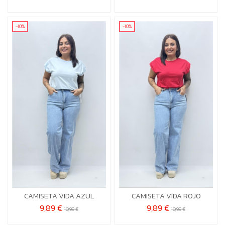
-10%
-10%
XL-2X
XL-2X


Añadir al carrito
Añadir al carrito
CAMISETA VIDA AZUL
CAMISETA VIDA ROJO
9,89 €
9,89 €
10,99 €
10,99 €