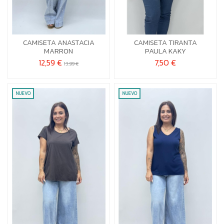
U
U
CAMISETA ANASTACIA
CAMISETA TIRANTA


Añadir al carrito
Añadir al carrito
MARRON
PAULA KAKY
12,59 €
7,50 €
13,99 €
NUEVO
NUEVO