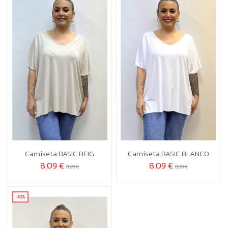
CV
CV


Añadir al carrito
Añadir al carrito
Camiseta BASIC BEIG
Camiseta BASIC BLANCO
8,09 €
8,09 €
8,99 €
8,99 €
-10%