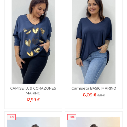
CV
CV
CAMISETA 9 CORAZONES
Camiseta BASIC MARINO


Añadir al carrito
Añadir al carrito
MARINO
8,09 €
8,99 €
12,99 €
-10%
-10%