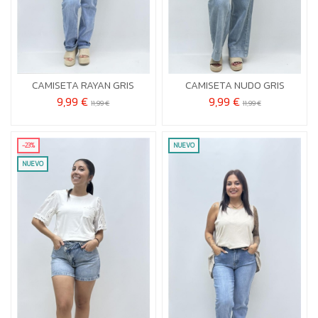
U
U


Añadir al carrito
Añadir al carrito
CAMISETA RAYAN GRIS
CAMISETA NUDO GRIS
9,99 €
9,99 €
11,99 €
11,99 €
-23%
NUEVO
NUEVO