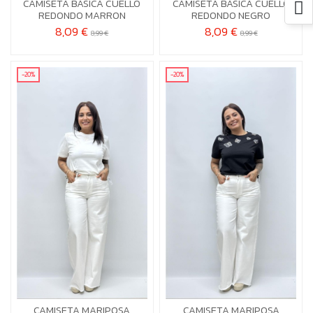
CAMISETA BASICA CUELLO
CAMISETA BASICA CUELLO


Añadir al carrito
Añadir al carrito
REDONDO MARRON
REDONDO NEGRO
8,09 €
8,09 €
8,99 €
8,99 €
-20%
-20%
M-L
XL-2X
CAMISETA MARIPOSA
CAMISETA MARIPOSA