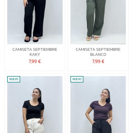
S-M
L-XL
S-M
L-XL
CAMISETA SEPTIEMBRE
CAMISETA SEPTIEMBRE


Añadir al carrito
Añadir al carrito
KAKY
BLANCO
7,99 €
7,99 €
NUEVO
NUEVO