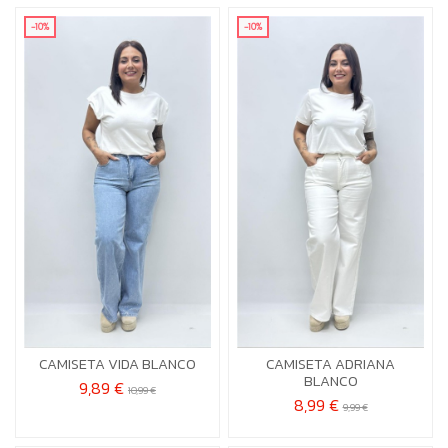
-10%
-10%
XL-2X
L-XL
CAMISETA VIDA BLANCO
CAMISETA ADRIANA


Añadir al carrito
Añadir al carrito
BLANCO
9,89 €
10,99 €
8,99 €
9,99 €