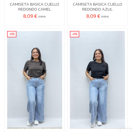
CAMISETA BASICA CUELLO
CAMISETA BASICA CUELLO


Añadir al carrito
Añadir al carrito
REDONDO CAMEL
REDONDO AZUL
8,09 €
8,09 €
8,99 €
8,99 €
-10%
-10%
L-XL
S-M
L-XL