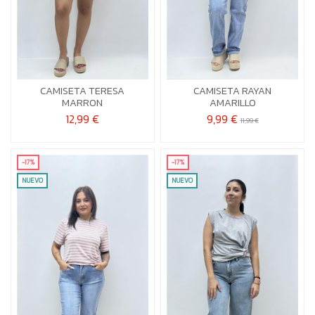
U
U
CAMISETA TERESA
CAMISETA RAYAN


Añadir al carrito
Añadir al carrito
MARRON
AMARILLO
12,99 €
9,99 €
11,99 €
-17%
-17%
NUEVO
NUEVO