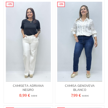
-10%
-53%
L-XL
XL
CAMISETA ADRIANA
CAMISA GENOVEVA


Añadir al carrito
Añadir al carrito
NEGRO
BLANCO
8,99 €
7,99 €
9,99 €
16,99 €