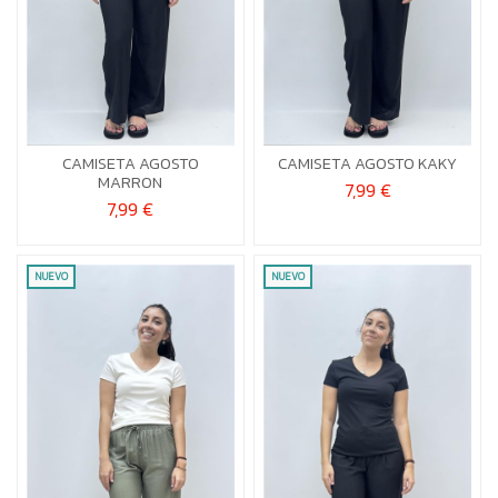
S-M
L-XL
S-M
CAMISETA AGOSTO
CAMISETA AGOSTO KAKY


Añadir al carrito
Añadir al carrito
MARRON
7,99 €
7,99 €
NUEVO
NUEVO