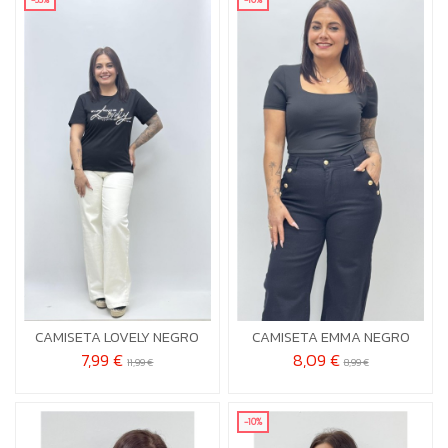
S-M
L-XL
U


Añadir al carrito
Añadir al carrito
CAMISETA LOVELY NEGRO
CAMISETA EMMA NEGRO
7,99 €
8,09 €
11,99 €
8,99 €
-10%