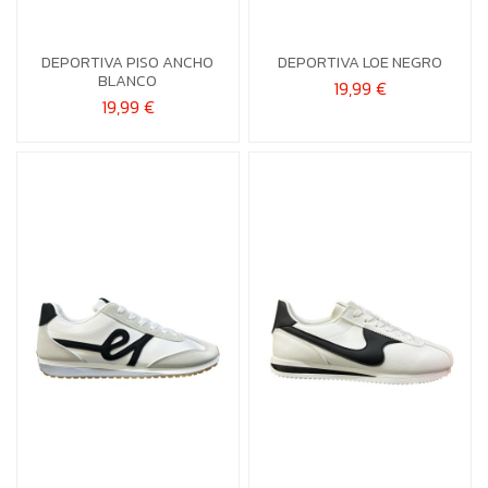
38
39
36
38
40
DEPORTIVA PISO ANCHO
DEPORTIVA LOE NEGRO


Añadir al carrito
Añadir al carrito
BLANCO
19,99 €
19,99 €
36
37
38
41
36
37
38