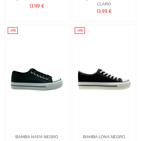

Añadir al carrito
CLARO
13,99 €

Añadir al carrito
13,99 €
-43%
-43%
36
37
38
37
38


Añadir al carrito
Añadir al carrito
BAMBA NAPA NEGRO
BAMBA LONA NEGRO