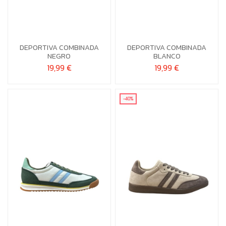
39
40
36
39
40
DEPORTIVA COMBINADA
DEPORTIVA COMBINADA


Añadir al carrito
Añadir al carrito
NEGRO
BLANCO
19,99 €
19,99 €
-40%