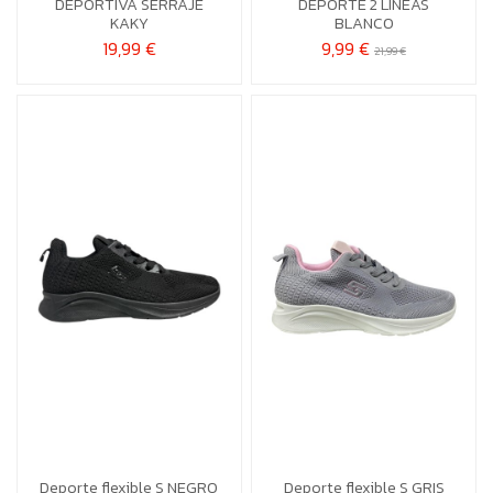
DEPORTIVA SERRAJE
DEPORTE 2 LINEAS


Añadir al carrito
Añadir al carrito
KAKY
BLANCO
19,99 €
9,99 €
21,99 €
36
37
38
40
36
38
39
41
Deporte flexible S NEGRO
Deporte flexible S GRIS