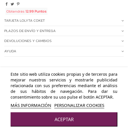
Obtendrás
12.99 Puntos
TARJETA LOLYTA COKET
PLAZOS DE ENVÍO Y ENTREGA
DEVOLUCIONES Y CAMBIOS
AYUDA
Este sitio web utiliza cookies propias y de terceros para
mejorar nuestros servicios y mostrarle publicidad
ÁREA PERSONAL
relacionada con sus preferencias mediante el análisis
de sus hábitos de navegación. Para dar su
NUESTRAS POLÍTICAS
consentimiento sobre su uso pulse el botón ACEPTAR.
MÁS INFORMACIÓN
PERSONALIZAR COOKIES
CONTACTA CON NOSOTROS
ACEPTAR
© LOLYTA COKET - Todos los derechos reservados · Powered by
Byte