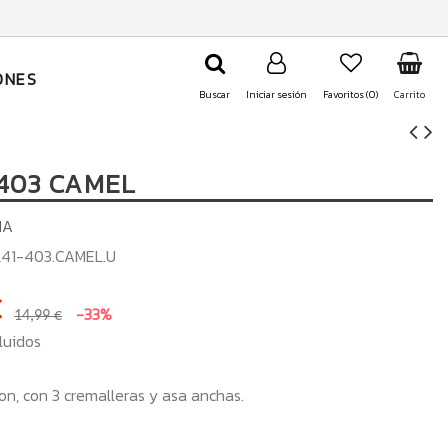
ONES
Buscar
Iniciar sesión
Favoritos (
0
)
Carrito
403 CAMEL
IA
41-403.CAMEL.U
€
-33%
14,99 €
luidos
on, con 3 cremalleras y asa anchas.