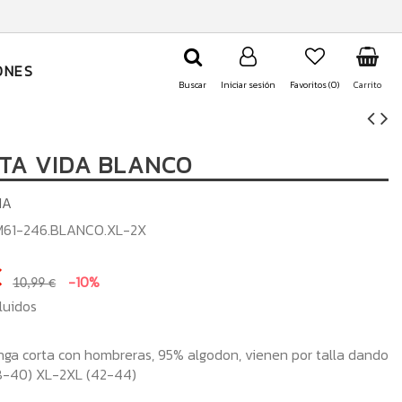
ONES
Buscar
Iniciar sesión
Favoritos (
0
)
Carrito
TA VIDA BLANCO
IA
M61-246.BLANCO.XL-2X
€
-10%
10,99 €
luidos
ga corta con hombreras, 95% algodon, vienen por talla dando
38-40) XL-2XL (42-44)