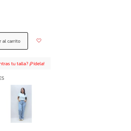
 al carrito
ras tu talla? ¡Pídela!
ES