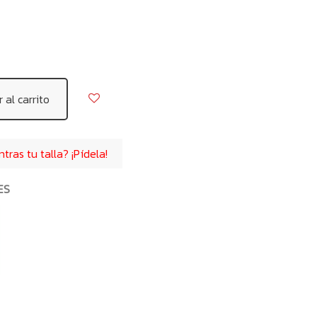
 al carrito
ras tu talla? ¡Pídela!
ES