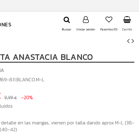
ONES
Buscar
Iniciar sesión
Favoritos (
0
)
Carrito
TA ANASTACIA BLANCO
IA
69-811.BLANCO.M-L
€
-20%
9,99 €
luidos
detalle en las mangas, vienen por talla dando aprox M-L (38-
(40-42)