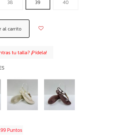
38
39
40
 al carrito
ras tu talla? ¡Pídela!
ES
.99 Puntos