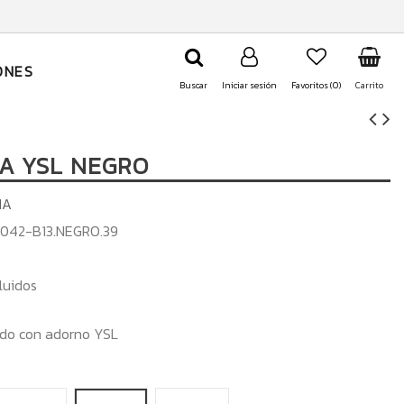
ONES
Buscar
Iniciar sesión
Favoritos (
0
)
Carrito
A YSL NEGRO
IA
042-B13.NEGRO.39
luidos
edo con adorno YSL