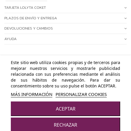
TARJETA LOLYTA COKET
PLAZOS DE ENVÍO Y ENTREGA
DEVOLUCIONES Y CAMBIOS
AYUDA
Este sitio web utiliza cookies propias y de terceros para
mejorar nuestros servicios y mostrarle publicidad
ÁREA PERSONAL
relacionada con sus preferencias mediante el análisis
de sus hábitos de navegación. Para dar su
NUESTRAS POLÍTICAS
consentimiento sobre su uso pulse el botón ACEPTAR.
MÁS INFORMACIÓN
PERSONALIZAR COOKIES
CONTACTA CON NOSOTROS
ACEPTAR
© LOLYTA COKET - Todos los derechos reservados · Powered by
Byte
Añadir al carrito
Factory
RECHAZAR