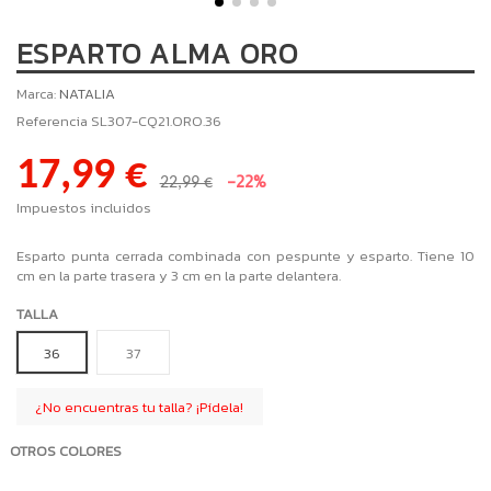
ESPARTO ALMA ORO
Marca:
NATALIA
Referencia
SL307-CQ21.ORO.36
17,99 €
-22%
22,99 €
Impuestos incluidos
Esparto punta cerrada combinada con pespunte y esparto. Tiene 10
cm en la parte trasera y 3 cm en la parte delantera.
TALLA
36
37
¿No encuentras tu talla? ¡Pídela!
OTROS COLORES