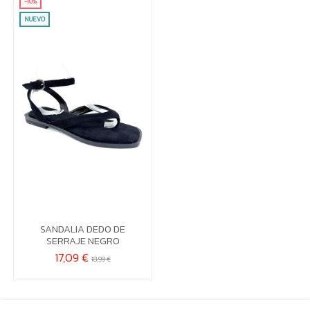
-10%
NUEVO
36
37
38
40
41
SANDALIA DEDO DE
SERRAJE NEGRO

Añadir al carrito
17,09 €
18,99 €