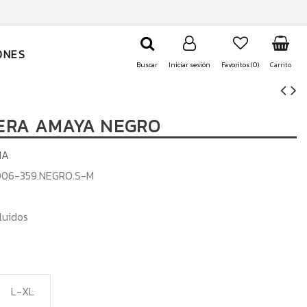
ONES
Buscar
Iniciar sesión
Favoritos (
0
)
Carrito
ERA AMAYA NEGRO
IA
D06-359.NEGRO.S-M
luidos
L-XL