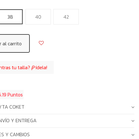
38
40
42
 al carrito
ras tu talla? ¡Pídela!
6.19 Puntos
YTA COKET
NVÍO Y ENTREGA
S Y CAMBIOS