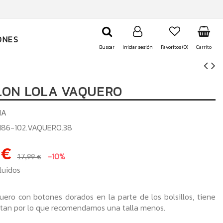
ONES
Buscar
Iniciar sesión
Favoritos (
0
)
Carrito
LON LOLA VAQUERO
IA
N86-102.VAQUERO.38
 €
-10%
17,99 €
luidos
ero con botones dorados en la parte de los bolsillos, tiene
stan por lo que recomendamos una talla menos.