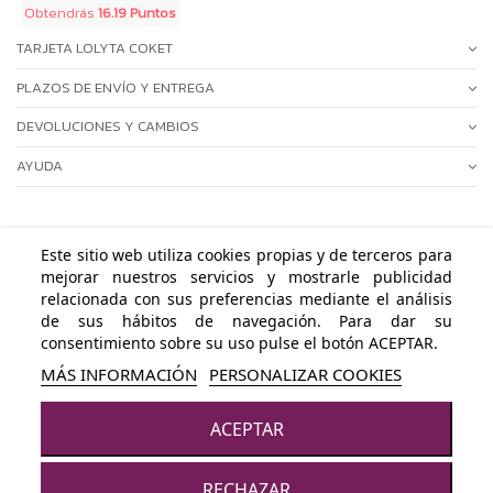
Obtendrás
16.19 Puntos
TARJETA LOLYTA COKET
PLAZOS DE ENVÍO Y ENTREGA
DEVOLUCIONES Y CAMBIOS
AYUDA
Este sitio web utiliza cookies propias y de terceros para
mejorar nuestros servicios y mostrarle publicidad
ÁREA PERSONAL
relacionada con sus preferencias mediante el análisis
de sus hábitos de navegación. Para dar su
NUESTRAS POLÍTICAS
consentimiento sobre su uso pulse el botón ACEPTAR.
MÁS INFORMACIÓN
PERSONALIZAR COOKIES
CONTACTA CON NOSOTROS
ACEPTAR
© LOLYTA COKET - Todos los derechos reservados · Powered by
Byte
Añadir al carrito
Factory
RECHAZAR