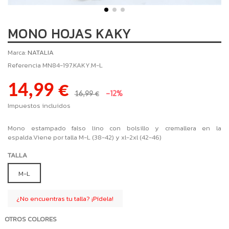
MONO HOJAS KAKY
Marca:
NATALIA
Referencia
MN84-197.KAKY.M-L
14,99 €
-12%
16,99 €
Impuestos incluidos
Mono estampado falso lino con bolsillo y cremallera en la
espalda.Viene por talla M-L (38-42) y xl-2xl (42-46)
TALLA
M-L
¿No encuentras tu talla? ¡Pídela!
OTROS COLORES