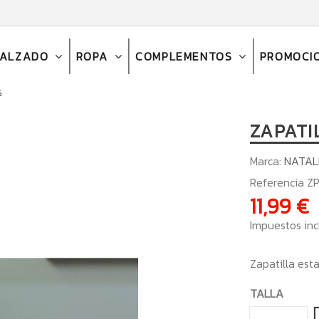
CALZADO
ROPA
COMPLEMENTOS
PROMOCI
G
ZAPATI
Marca:
NATAL
Referencia
ZP
11,99 €
Impuestos inc
Zapatilla es
TALLA