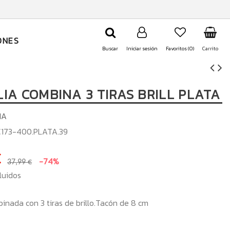
ONES
Buscar
Iniciar sesión
Favoritos (
0
)
Carrito
IA COMBINA 3 TIRAS BRILL PLATA
IA
173-400.PLATA.39
€
-74%
37,99 €
luidos
inada con 3 tiras de brillo.Tacón de 8 cm