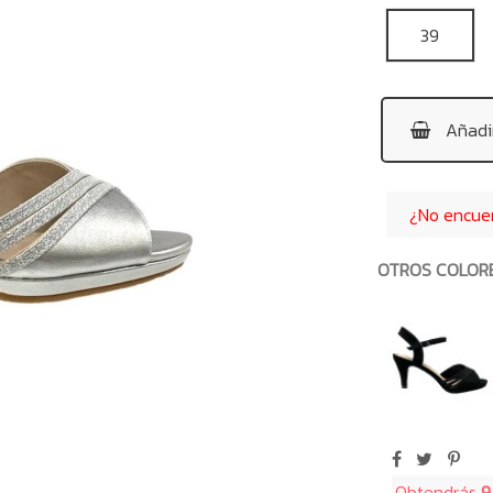
39
Añadir
¿No encuent
OTROS COLOR
Obtendrás
9