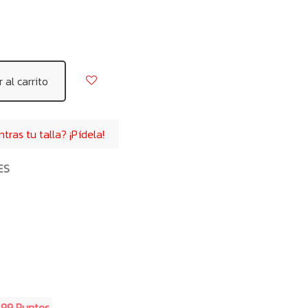
 al carrito
ras tu talla? ¡Pídela!
ES
.99 Puntos