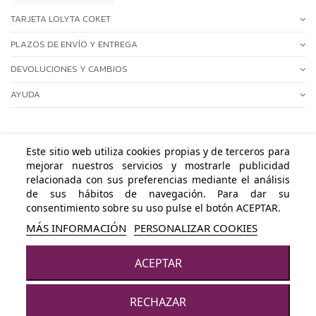
TARJETA LOLYTA COKET
PLAZOS DE ENVÍO Y ENTREGA
DEVOLUCIONES Y CAMBIOS
AYUDA
Este sitio web utiliza cookies propias y de terceros para
mejorar nuestros servicios y mostrarle publicidad
ÁREA PERSONAL
relacionada con sus preferencias mediante el análisis
de sus hábitos de navegación. Para dar su
NUESTRAS POLÍTICAS
consentimiento sobre su uso pulse el botón ACEPTAR.
MÁS INFORMACIÓN
PERSONALIZAR COOKIES
CONTACTA CON NOSOTROS
ACEPTAR
© LOLYTA COKET - Todos los derechos reservados · Powered by
Byte
Añadir al carrito
Factory
RECHAZAR